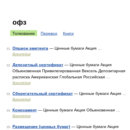
офз
Толкование
Перевод
Книги
Опцион эмитента
— Ценные бумаги Акция …
91
Википедия
Депозитный сертификат
— Ценные бумаги Акция
92
Обыкновенная Привилегированная Вексель Депозитарная
расписка Американская Глобальная Российская …
Википедия
Сберегательный сертификат
— Ценные бумаги Акция …
93
Википедия
Коносамент
— Ценные бумаги Акция Обыкновенная …
94
Википедия
Размещение (ценных бумаг)
— Ценные бумаги Акция
95