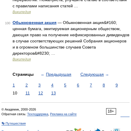
с правилами написания статей …
Википедия
Обыкновенная акция
— Обыкновенная акция&#160;
100
ценная бумага, эмитируемая акционерным обществом,
дающая право на получение нефиксированных дивидендов
в случае соответствующих решений Собрания акционеров
и в огромном большинстве случаев Совета
директоров&#8230; …
Википедия
Страницы
←
Предыдущая
Следующая
→
1
2
3
4
5
6
7
8
9
10
11
12
13
© Академик, 2000-2026
18+
Обратная связь:
Техподдержка
,
Реклама на сайте
👣 Путешествия