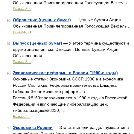
Обыкновенная Привилегированная Голосующая Вексель …
Википедия
Обращение (ценных бумаг)
— Ценные бумаги Акция
96
Обыкновенная Привилегированная Голосующая Вексель …
Википедия
Выпуск (ценных бумаг)
— У этого термина существуют и
97
другие значения, см. Эмиссия. Ценные бумаги Акция
Обыкновенная …
Википедия
Экономические реформы в России (1990-е годы)
—
98
Основные статьи: Экономика СССР, 1990 е в экономике
России См. также: Реформы правительства Ельцина
Гайдара Экономические реформы в
России,&#160;проводившиеся в 1990 е годы в Российской
Федерации и включающие либерализацию цен,
либерализацию&#8230; …
Википедия
Экономика России
— Эта статья или раздел нуждается в
99
переработке. Пожалуйста, улучшите статью в соответствии